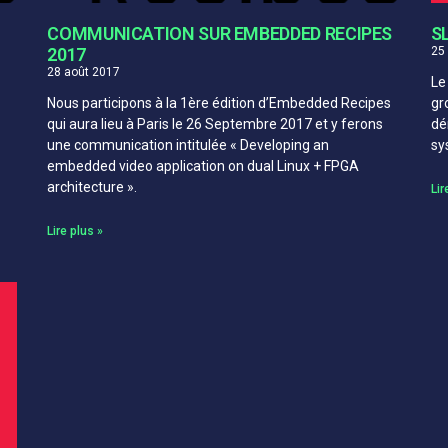
COMMUNICATION SUR EMBEDDED RECIPES
S
2017
25
28 août 2017
Le
Nous participons à la 1ère édition d’Embedded Recipes
gr
qui aura lieu à Paris le 26 Septembre 2017 et y ferons
dé
une communication intitulée « Developing an
sy
embedded video application on dual Linux + FPGA
architecture ».
Lir
Lire plus »