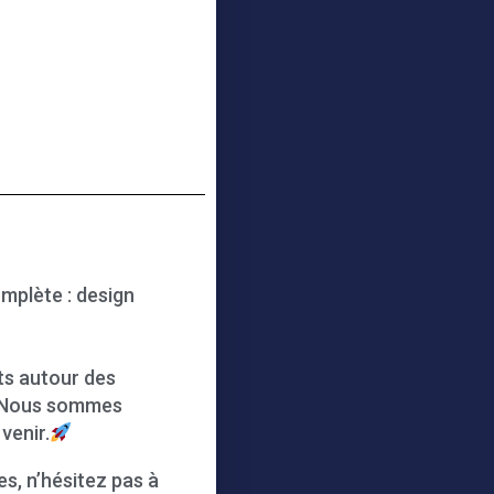
mplète : design
ts autour des
s. Nous sommes
venir.
es, n’hésitez pas à