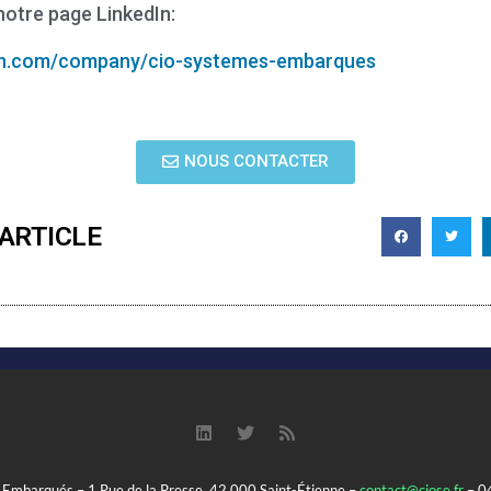
notre page LinkedIn:
din.com/company/cio-systemes-embarques
NOUS CONTACTER
ARTICLE
Embarqués – 1 Rue de la Presse, 42 000 Saint-Étienne –
contact@ciose.fr
– 0