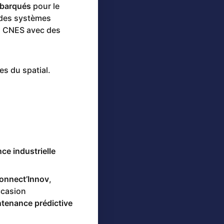
barqués
pour le
e des systèmes
u CNES avec des
es du spatial.
ce industrielle
onnect’Innov
,
ccasion
ntenance prédictive