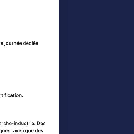
ne journée dédiée
tification.
erche-industrie. Des
rqués
, ainsi que des