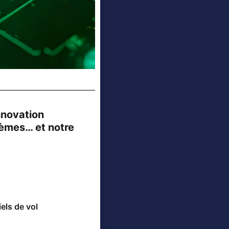
nnovation
tèmes… et notre
els de vol